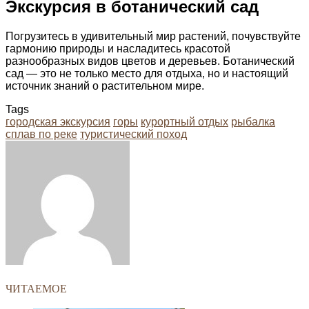
Экскурсия в ботанический сад
Погрузитесь в удивительный мир растений, почувствуйте
гармонию природы и насладитесь красотой
разнообразных видов цветов и деревьев. Ботанический
сад — это не только место для отдыха, но и настоящий
источник знаний о растительном мире.
Tags
городская экскурсия
горы
курортный отдых
рыбалка
сплав по реке
туристический поход
Facebook
Twitter
LinkedIn
Tumblr
Pinterest
Reddit
VKontakte
Odnoklassniki
Skype
WhatsApp
Telegram
Viber
Share
Print
via
Email
ЧИТАЕМОЕ