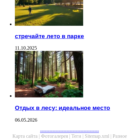
стречайте лето в парке
11.10.2025
Отдых в лесу: идеальное место
06.05.2026
Facebook
Twitter
WhatsApp
Telegram
--------------------------------------
Карта сайта |
Фотогалерея |
Теги |
Sitemap.xml |
Разное