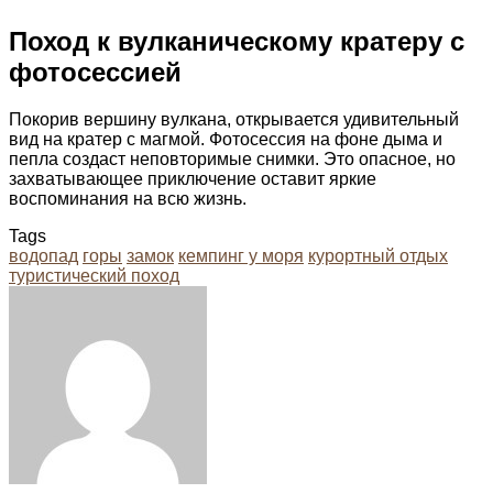
Поход к вулканическому кратеру с
фотосессией
Покорив вершину вулкана, открывается удивительный
вид на кратер с магмой. Фотосессия на фоне дыма и
пепла создаст неповторимые снимки. Это опасное, но
захватывающее приключение оставит яркие
воспоминания на всю жизнь.
Tags
водопад
горы
замок
кемпинг у моря
курортный отдых
туристический поход
Facebook
Twitter
LinkedIn
Tumblr
Pinterest
Reddit
VKontakte
Odnoklassniki
Skype
WhatsApp
Telegram
Viber
Share
Print
via
Email