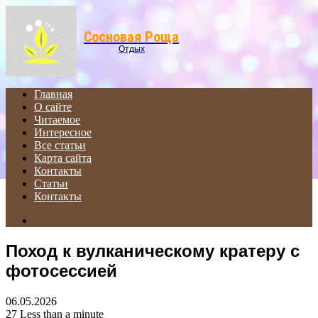
Menu
Сосновая Роща
Отдых
Главная
О сайте
Читаемое
Интересное
Все статьи
Карта сайта
Контакты
Статьи
Контакты
Search
for
Поход к вулканическому кратеру с
фотосессией
06.05.2026
27
Less than a minute